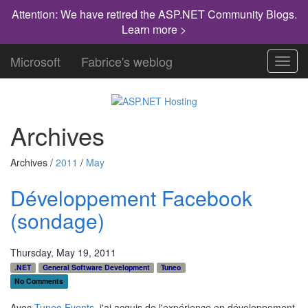
Attention: We have retired the ASP.NET Community Blogs.
Learn more >
Microsoft
Fabrice's weblog
Toggl
navig
Archives
Archives /
2011
/
May
Développement Facebook
(sondage)
Thursday, May 19, 2011
.NET
General Software Development
Tuneo
No Comments
Avec
Tuneo Events
, j'ai acquis de l'expérience en développement