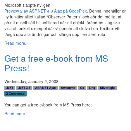
Microsoft släppte nyligen
Preview 2 av ASP.NET 4.0 Ajax på CodePlex
. Denna innehåller en
ny funktionalitet kallad “Observer Pattern” och gör det möjligt att
på ett enkelt sätt bli notifierad när ett objekt förändras. Jag ska
visa ett enkelt exempel där vi genom att skriva i en Textbox vill
fånga upp alla ändringar och slänga upp i en alert-ruta.
Read more...
Get a free e-book from MS
Press!
Wednesday, January 2, 2008
.NET
.NET 3.5
ASP.NET Ajax
Awesome
C#
Linq
Silverlight
2 Comments
You can get a free e-book from MS Press here:
Read more...