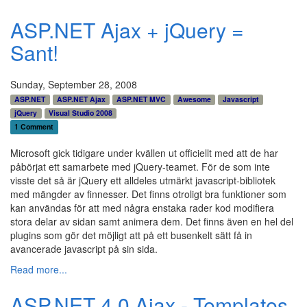
ASP.NET Ajax + jQuery =
Sant!
Sunday, September 28, 2008
ASP.NET
ASP.NET Ajax
ASP.NET MVC
Awesome
Javascript
jQuery
Visual Studio 2008
1 Comment
Microsoft gick tidigare under kvällen ut officiellt med att de har
påbörjat ett samarbete med jQuery-teamet. För de som inte
visste det så är jQuery ett alldeles utmärkt javascript-bibliotek
med mängder av finnesser. Det finns otroligt bra funktioner som
kan användas för att med några enstaka rader kod modifiera
stora delar av sidan samt animera dem. Det finns även en hel del
plugins som gör det möjligt att på ett busenkelt sätt få in
avancerade javascript på sin sida.
Read more...
ASP.NET 4.0 Ajax - Templates