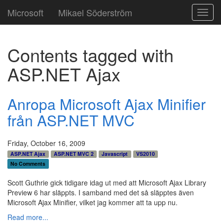
Microsoft
Mikael Söderström
Toggl
navig
Contents tagged with
ASP.NET Ajax
Anropa Microsoft Ajax Minifier
från ASP.NET MVC
Friday, October 16, 2009
ASP.NET Ajax
ASP.NET MVC 2
Javascript
VS2010
No Comments
Scott Guthrie gick tidigare idag ut med att Microsoft Ajax Library
Preview 6 har släppts. I samband med det så släpptes även
Microsoft Ajax Minifier, vilket jag kommer att ta upp nu.
Read more...